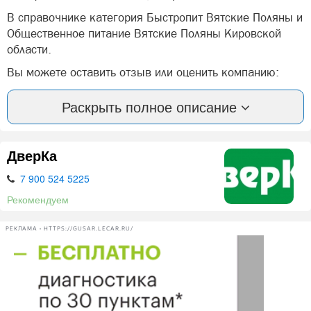
В справочнике категория Быстропит Вятские Поляны и
Общественное питание Вятские Поляны Кировской
области.
Вы можете оставить отзыв или оценить компанию:
Шаурмянка Вятские Поляны Вятские Поляны.
Раскрыть полное описание
А так же, задать вопрос представителями фирмы:
Шаурмянка Вятские Поляны в Вятских Полян.
ДверКа
Шаурмянка на углях: вкус, который зажигает!
7 900 524 5225
В "Шаурмянке на углях" вас ждут сочные и ароматные
Рекомендуем
блюда, приготовленные на живом огне!
РЕКЛАМА • HTTPS://GUSAR.LECAR.RU/
Что мы предлагаем?
Шаурма из шашлыка: классика жанра с сочным
мясом, свежими овощами и ароматными соусами.