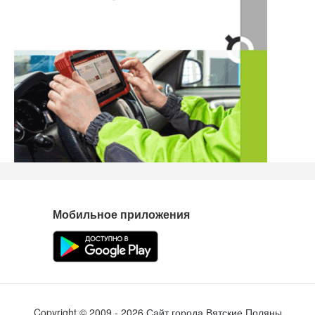
Закрытая пицца: насыщенная и сытная с
разнообразными начинками и соусами.
Бургеры: сочные и вкусные, с разными
начинками и добавками.
Наггетсы: хрустящие и ароматные кусочки
курятины, идеально подходящие для быстрого
перекуса.
Картошка фри: золотистая и хрустящая, идеально
дополняющая любое блюдо.
Хот-дог: классический хот-дог с сочными
сосисками, горчицей и кетчупом.
Чизбургеры: сочные бургеры с плавленым сыром.
Мобильное приложения
Гамбургеры: классические бургеры с мясной
котлетой, овощами и соусами.
В "Шаурмянке на углях" вы найдете:
Copyright ©
2009
- 2026
Сайт города Вятские Поляны